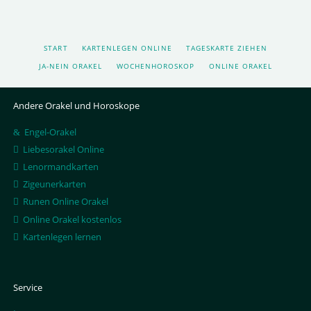
NAVIGATION
START
KARTENLEGEN ONLINE
TAGESKARTE ZIEHEN
ÜBERSPRINGEN
JA-NEIN ORAKEL
WOCHENHOROSKOP
ONLINE ORAKEL
Andere Orakel und Horoskope
Engel-Orakel
Liebesorakel Online
Lenormandkarten
Zigeunerkarten
Runen Online Orakel
Online Orakel kostenlos
Kartenlegen lernen
Service